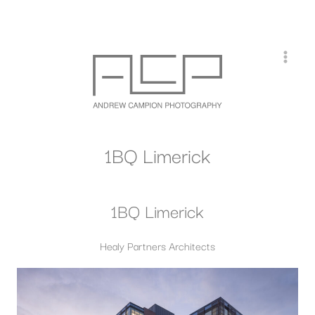
Doorgaan
naar
inhoud
1BQ Limerick
1BQ Limerick
Healy Partners Architects